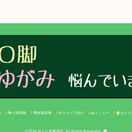
整
👣Ｏ脚調整
🐣産後調整
📛スタッフ紹介
📖メニュー
🏠みど
©2026
みどり堂整骨院
. All Rights Reserved.