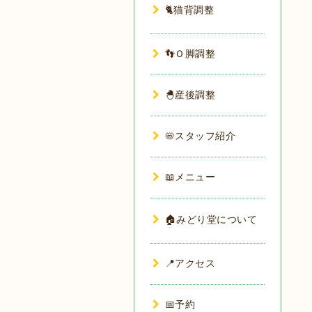
🐈猫背調整
👣Ｏ脚調整
🐣産後調整
📛スタッフ紹介
📖メニュー
🏠みどり堂について
📍アクセス
📅予約