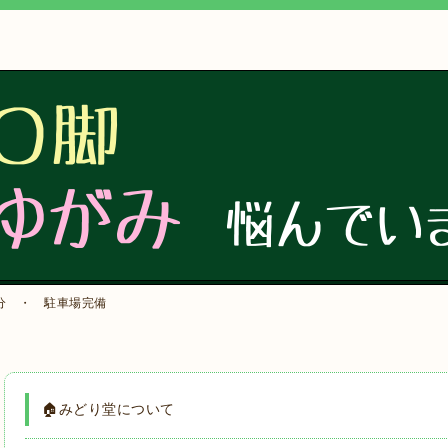
分 ・ 駐車場完備
🏠みどり堂について