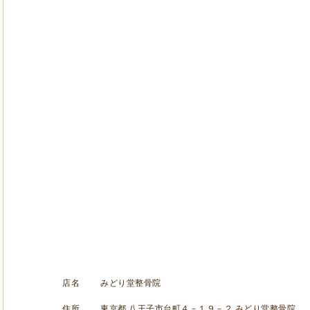
店名
みどり堂整骨院
住所
東京都 八王子市台町４－１９－２ みどり堂整骨院