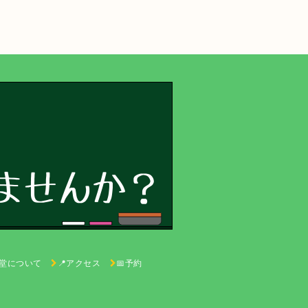
り堂について
📍アクセス
📅予約