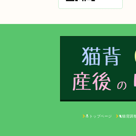
🔝トップページ
🐈猫背調