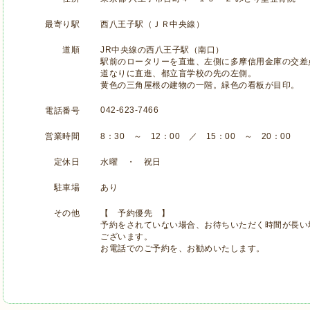
最寄り駅
西八王子駅（ＪＲ中央線）
道順
JR中央線の西八王子駅（南口）
駅前のロータリーを直進、左側に多摩信用金庫の交差
道なりに直進、都立盲学校の先の左側。
黄色の三角屋根の建物の一階。緑色の看板が目印。
042-623-7466
電話番号
営業時間
8：30 ～ 12：00 ／ 15：00 ～ 20：00
定休日
水曜 ・ 祝日
駐車場
あり
その他
【 予約優先 】
予約をされていない場合、お待ちいただく時間が長い
ございます。
お電話でのご予約を、お勧めいたします。